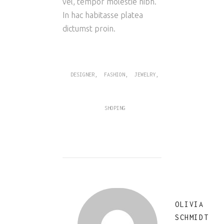
vel, tempor molestie nibh.
In hac habitasse platea
dictumst proin.
,
,
,
DESIGNER
FASHION
JEWELRY
SHOPING
OLIVIA
SCHMIDT