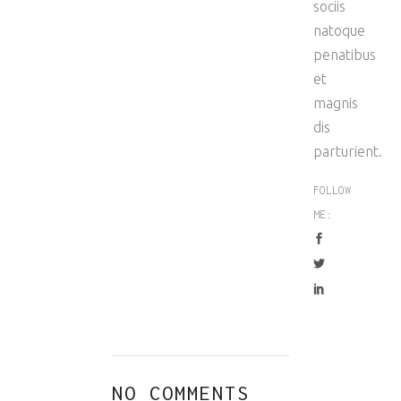
sociis
natoque
penatibus
et
magnis
dis
parturient.
FOLLOW
ME:
NO COMMENTS