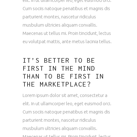
elit. In ut ullamcorper leo, eget euismod orci.
Cum sociis natoque penatibus et magnis dis
parturient montes, nascetur ridiculus
musbulum ultricies aliquam convallis.
Maecenas ut tellus mi. Proin tincidunt, lectus
eu volutpat mattis, ante metus lacinia tellus.
IT’S BETTER TO BE
FIRST IN THE MIND
THAN TO BE FIRST IN
THE MARKETPLACE?
Lorem ipsum dolor sit amet, consectetur a
elit. In ut ullamcorper leo, eget euismod orci.
Cum sociis natoque penatibus et magnis dis
parturient montes, nascetur ridiculus
musbulum ultricies aliquam convallis.
Maecenas ut tellus mi. Proin tincidunt, lectus