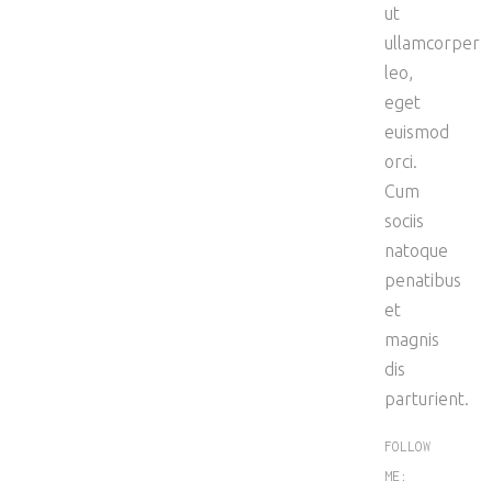
ut
ullamcorper
leo,
eget
euismod
orci.
Cum
sociis
natoque
penatibus
et
magnis
dis
parturient.
FOLLOW
ME: