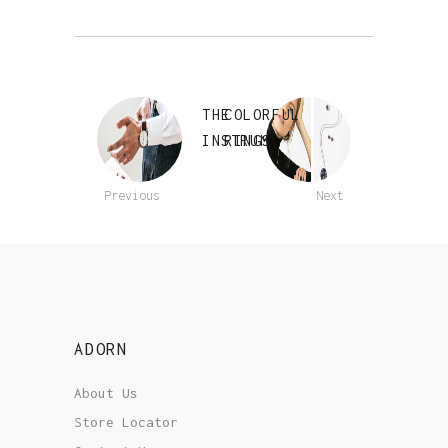
THE
COLORFUL
INSTRUMENT
RINGS
Previous
Next
ADORN
About Us
Store Locator