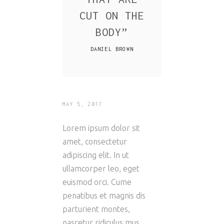
CUT ON THE
BODY
”
DANIEL BROWN
MAY 5, 2017
Lorem ipsum dolor sit
amet, consectetur
adipiscing elit. In ut
ullamcorper leo, eget
euismod orci. Cume
penatibus et magnis dis
parturient montes,
nascetur ridiculus mus.